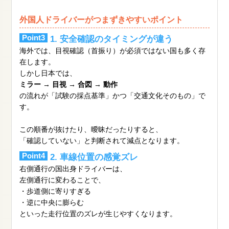
外国人ドライバーがつまずきやすいポイント
Point3
1. 安全確認のタイミングが違う
海外では、目視確認（首振り）が必須ではない国も多く存
在します。
しかし日本では、
ミラー → 目視 → 合図 → 動作
の流れが「試験の採点基準」かつ「交通文化そのもの」で
す。
この順番が抜けたり、曖昧だったりすると、
「確認していない」と判断されて減点となります。
Point4
2. 車線位置の感覚ズレ
右側通行の国出身ドライバーは、
左側通行に変わることで、
・歩道側に寄りすぎる
・逆に中央に膨らむ
といった走行位置のズレが生じやすくなります。