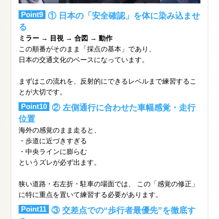
Point9
① 日本の「安全確認」を体に染み込ませ
る
ミラー → 目視 → 合図 → 動作
この順番がそのまま「採点の基本」であり、
日本の交通文化のベースになっています。
まずはこの流れを、反射的にできるレベルまで練習するこ
とが大切です。
Point10
② 左側通行に合わせた車幅感覚・走行
位置
海外の感覚のまま走ると、
・歩道に近づきすぎる
・中央ラインに膨らむ
というズレが必ず出ます。
狭い道路・右左折・駐車の場面では、 この「感覚の修正」
に特に重点を置いて練習する必要があります。
Point11
③ 交差点での“歩行者最優先”を徹底す