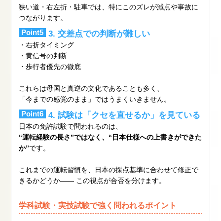
狭い道・右左折・駐車では、特にこのズレが減点や事故に
つながります。
Point5
3. 交差点での判断が難しい
・右折タイミング
・黄信号の判断
・歩行者優先の徹底
これらは母国と真逆の文化であることも多く、
「今までの感覚のまま」ではうまくいきません。
Point6
4. 試験は「クセを直せるか」を見ている
日本の免許試験で問われるのは、
“運転経験の長さ”ではなく、“日本仕様への上書きができた
か”
です。
これまでの運転習慣を、日本の採点基準に合わせて修正で
きるかどうか―― この視点が合否を分けます。
学科試験・実技試験で強く問われるポイント