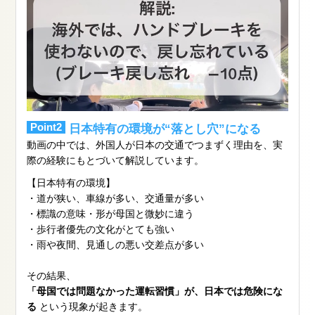
Point2
日本特有の環境が“落とし穴”になる
動画の中では、外国人が日本の交通でつまずく理由を、実
際の経験にもとづいて解説しています。
【日本特有の環境】
・道が狭い、車線が多い、交通量が多い
・標識の意味・形が母国と微妙に違う
・歩行者優先の文化がとても強い
・雨や夜間、見通しの悪い交差点が多い
その結果、
「母国では問題なかった運転習慣」が、日本では危険にな
る
という現象が起きます。