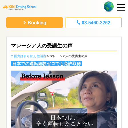
Booking
03-5460-3262
マレーシア人の受講生の声
外国免許切り替え 教習所
> マレーシア人の受講生の声
日本での運転経験ゼロでも免許取得