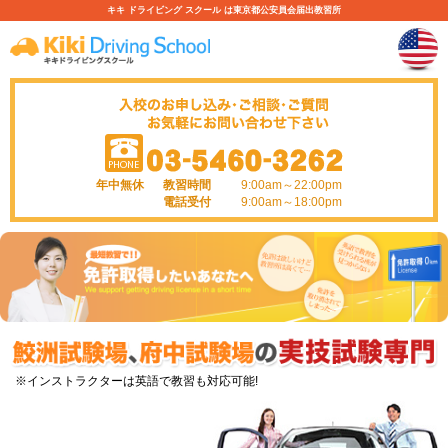
キキ ドライビング スクール は東京都公安員会届出教習所
年中無休
教習時間
9:00am～22:00pm
電話受付
9:00am～18:00pm
※インストラクターは英語で教習も対応可能!